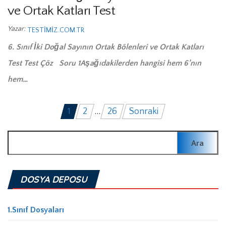
ve Ortak Katları Test
Yazar:
TESTIMIZ.COM.TR
6. Sınıf İki Doğal Sayının Ortak Bölenleri ve Ortak Katları
Test Test Çöz Soru 1Aşağıdakilerden hangisi hem 6’nın
hem…
Yazı
1
2
…
26
Sonraki
sayfalaması
Arama:
DOSYA DEPOSU
1.Sınıf Dosyaları