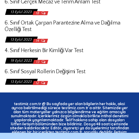
6. Sınıf Gerçek Mecaz ve Terim Anlam Test
13 Eylül 2023
18
6. Sınıf Ortak Çarpan Parantezine Alma ve Dağılma
Özelliği Test
13 Eylül 2023
14
4. Sınıf Herkesin Bir Kimliği Var Test
19 Eylül 2023
13
6. Sınıf Sosyal Rollerin Değişimi Test
13 Eylül 2023
12
testimiz.com.tr
@ Bu sayfada yer alan bilgilerin her hakkı, aksi
ayrıca belirtilmediği sürece
testimiz.com.tr
a aittir. Sitemizde yer
alan tüm materyaller yalnızca bilgilendirme ve eğitim amacıyla
sunulmaktadır. İçeriklerimiz özgün olmakla birlikte intihal denetimi
yapılarak yayınlanmaktadır. Telif hakkına sahip olan dosyaları
lütfen iletişim bölümünden bize bildiriniz. Dosya 48 saat içerisinde
siteden kaldırılacaktır. Editör, ziyaretçi ya da üyelerimiz tarafından
eklenen hiç bir içerikten testimiz.com.tr. sorumlu değildir. İletişim:
ekkaynak.com@gmail.com Copyright 2008 - 2023 Tüm Hakları