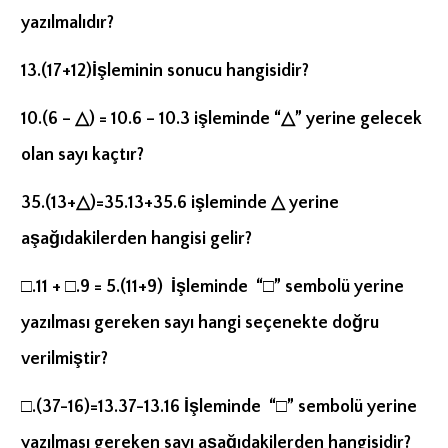
yazılmalıdır?
13.(17+12)İşleminin sonucu hangisidir?
10.(6 –
△
) = 10.6 – 10.3 işleminde “
△
” yerine gelecek
olan sayı kaçtır?
35.(13+
△
)=35.13+35.6 işleminde
△
yerine
aşağıdakilerden hangisi gelir
?
□.11 + □.9 = 5.(11+9)
İşleminde “□” sembolü yerine
yazılması gereken sayı hangi seçenekte doğru
verilmiştir?
□.(37-16)=13.37-13.16 İşleminde “□” sembolü yerine
yazılması gereken sayı aşağıdakilerden hangisidir?