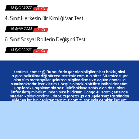
13 Eylül 2023
14
4. Sınıf Herkesin Bir Kimliği Var Test
19 Eylül 2023
13
6. Sınıf Sosyal Rollerin Değişimi Test
13 Eylül 2023
12
testimiz.com.tr
@ Bu sayfada yer alan bilgilerin her hakkı, aksi
ayrıca belirtilmediği sürece
testimiz.com.tr
a aittir. Sitemizde yer
alan tüm materyaller yalnızca bilgilendirme ve eğitim amacıyla
sunulmaktadır. İçeriklerimiz özgün olmakla birlikte intihal denetimi
yapılarak yayınlanmaktadır. Telif hakkına sahip olan dosyaları
lütfen iletişim bölümünden bize bildiriniz. Dosya 48 saat içerisinde
siteden kaldırılacaktır. Editör, ziyaretçi ya da üyelerimiz tarafından
eklenen hiç bir içerikten testimiz.com.tr. sorumlu değildir. İletişim:
ekkaynak.com@gmail.com Copyright 2008 - 2023 Tüm Hakları
Saklıdır.