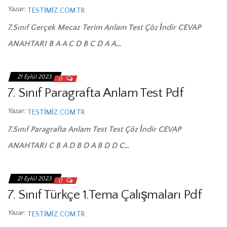
Yazar:
TESTIMIZ.COM.TR
7.Sınıf Gerçek Mecaz Terim Anlam Test Çöz İndir CEVAP
ANAHTARI B A A C D B C D A A…
21 Eylül 2023
0
7. Sınıf Paragrafta Anlam Test Pdf
Yazar:
TESTIMIZ.COM.TR
7.Sınıf Paragrafta Anlam Test Test Çöz İndir CEVAP
ANAHTARI C B A D B D A B D D C…
21 Eylül 2023
0
7. Sınıf Türkçe 1.Tema Çalışmaları Pdf
Yazar:
TESTIMIZ.COM.TR