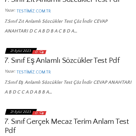
Yazar:
TESTIMIZ.COM.TR
7.Sınıf Zıt Anlamlı Sözcükler Test Çöz İndir CEVAP
ANAHTARI D C A B D B A C B D A…
21 Eylül 2023
0
7. Sınıf Eş Anlamlı Sözcükler Test Pdf
Yazar:
TESTIMIZ.COM.TR
7.Sınıf Eş Anlamlı Sözcükler Test Çöz İndir CEVAP ANAHTARI
A B D C C A D A B B A…
21 Eylül 2023
0
7. Sınıf Gerçek Mecaz Terim Anlam Test
Pdf