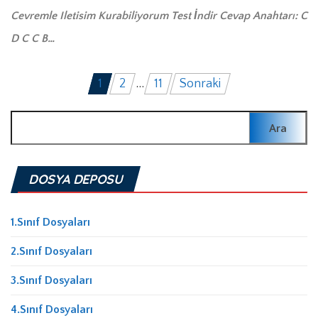
Cevremle Iletisim Kurabiliyorum Test İndir Cevap Anahtarı: C
D C C B…
Yazı
1
2
…
11
Sonraki
sayfalaması
Arama:
DOSYA DEPOSU
1.Sınıf Dosyaları
2.Sınıf Dosyaları
3.Sınıf Dosyaları
4.Sınıf Dosyaları