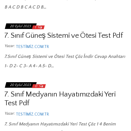
B A C D B C A C D B…
20 Eylül 2023
1
7. Sınıf Güneş Sistemi ve Ötesi Test Pdf
Yazar:
TESTIMIZ.COM.TR
7.Sınıf Güneş Sistemi ve Ötesi Test Çöz İndir Cevap Anahtarı
1- D 2- C 3- A 4- A 5- D…
20 Eylül 2023
0
7. Sınıf Medyanın Hayatımızdaki Yeri
Test Pdf
Yazar:
TESTIMIZ.COM.TR
7. Sınıf Medyanın Hayatımızdaki Yeri Test Çöz 1 4 Benim