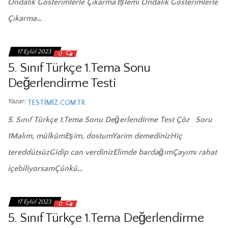
Ondalık Gösterimlerle Çıkarma İşlemi Ondalık Gösterimlerle
Çıkarma…
17 Eylül 2023
0
5. Sınıf Türkçe 1.Tema Sonu
Değerlendirme Testi
Yazar:
TESTIMIZ.COM.TR
5. Sınıf Türkçe 1.Tema Sonu Değerlendirme Test Çöz Soru
1Malım, mülkümEşim, dostumYarim demedinizHiç
tereddütsüzGidip can verdinizElimde bardağımÇayımı rahat
içebiliyorsamÇünkü…
17 Eylül 2023
0
5. Sınıf Türkçe 1.Tema Değerlendirme