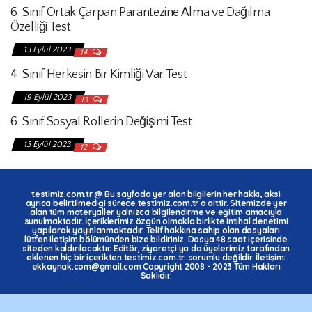
6. Sınıf Ortak Çarpan Parantezine Alma ve Dağılma
Özelliği Test
13 Eylül 2023
14
4. Sınıf Herkesin Bir Kimliği Var Test
19 Eylül 2023
13
6. Sınıf Sosyal Rollerin Değişimi Test
13 Eylül 2023
12
testimiz.com.tr
@ Bu sayfada yer alan bilgilerin her hakkı, aksi
ayrıca belirtilmediği sürece
testimiz.com.tr
a aittir. Sitemizde yer
alan tüm materyaller yalnızca bilgilendirme ve eğitim amacıyla
sunulmaktadır. İçeriklerimiz özgün olmakla birlikte intihal denetimi
yapılarak yayınlanmaktadır. Telif hakkına sahip olan dosyaları
lütfen iletişim bölümünden bize bildiriniz. Dosya 48 saat içerisinde
siteden kaldırılacaktır. Editör, ziyaretçi ya da üyelerimiz tarafından
eklenen hiç bir içerikten testimiz.com.tr. sorumlu değildir. İletişim:
ekkaynak.com@gmail.com Copyright 2008 - 2023 Tüm Hakları
Saklıdır.