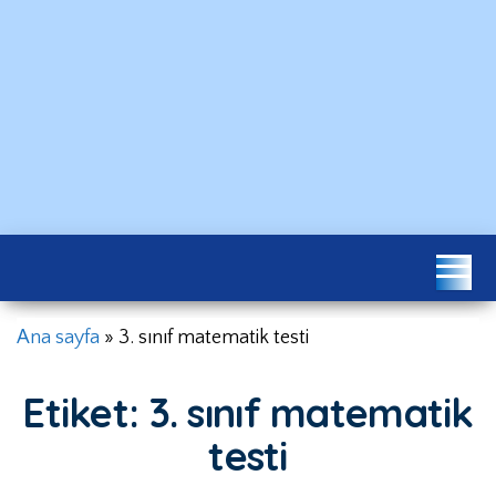
Konu
Ekkaynak
Testleri
Ana sayfa
»
3. sınıf matematik testi
Etiket:
3. sınıf matematik
testi