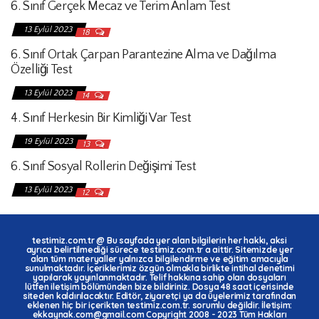
6. Sınıf Gerçek Mecaz ve Terim Anlam Test
13 Eylül 2023
18
6. Sınıf Ortak Çarpan Parantezine Alma ve Dağılma
Özelliği Test
13 Eylül 2023
14
4. Sınıf Herkesin Bir Kimliği Var Test
19 Eylül 2023
13
6. Sınıf Sosyal Rollerin Değişimi Test
13 Eylül 2023
12
testimiz.com.tr
@ Bu sayfada yer alan bilgilerin her hakkı, aksi
ayrıca belirtilmediği sürece
testimiz.com.tr
a aittir. Sitemizde yer
alan tüm materyaller yalnızca bilgilendirme ve eğitim amacıyla
sunulmaktadır. İçeriklerimiz özgün olmakla birlikte intihal denetimi
yapılarak yayınlanmaktadır. Telif hakkına sahip olan dosyaları
lütfen iletişim bölümünden bize bildiriniz. Dosya 48 saat içerisinde
siteden kaldırılacaktır. Editör, ziyaretçi ya da üyelerimiz tarafından
eklenen hiç bir içerikten testimiz.com.tr. sorumlu değildir. İletişim:
ekkaynak.com@gmail.com Copyright 2008 - 2023 Tüm Hakları