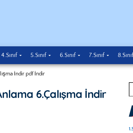
k
4.Sınıf
5.Sınıf
6.Sınıf
7.Sınıf
8.Sını
ışma İndir pdf İndir
A
Anlama 6.Çalışma İndir
1.