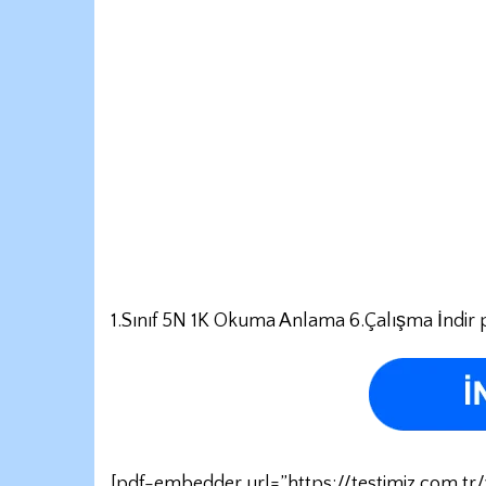
1.Sınıf 5N 1K Okuma Anlama 6.Çalışma İndir p
[pdf-embedder url=”https://testimiz.com