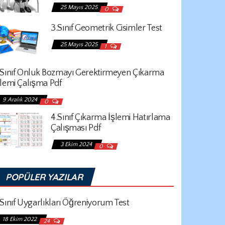
25 Mayıs 2025
0
3.Sınıf Geometrik Cisimler Test
25 Mayıs 2025
1
.Sınıf Onluk Bozmayı Gerektirmeyen Çıkarma
şlemi Çalışma Pdf
9 Aralık 2024
0
4.Sınıf Çıkarma İşlemi Hatırlama
Çalışması Pdf
3 Ekim 2024
0
POPÜLER YAZILAR
.Sınıf Uygarlıkları Öğreniyorum Test
18 Ekim 2022
24