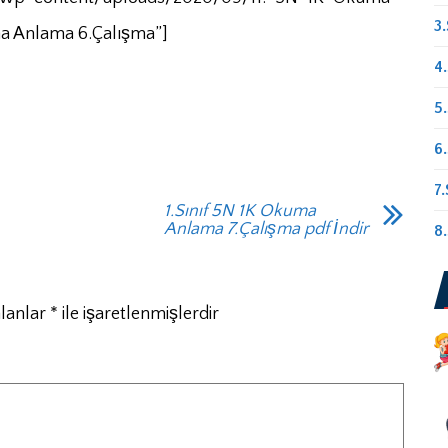
3.
ma Anlama 6.Çalışma”]
4.
5.
6.
7.
1.Sınıf 5N 1K Okuma
Anlama 7.Çalışma pdf İndir
8.
alanlar
*
ile işaretlenmişlerdir