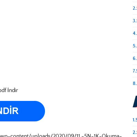
2.
3.
4.
5.
6.
7.
8.
df İndir
1.
2.
.tr/wp-content/uploads/2020/09/11.-5N-1K-Okuma-