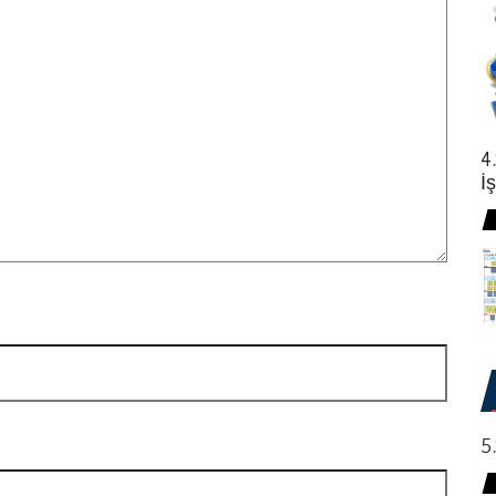
4
İ
5