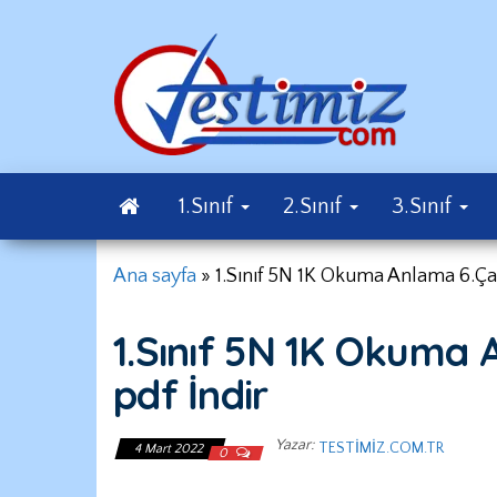
İçeriğe
atla
Konu
Ekkayna
Testleri
1.Sınıf
2.Sınıf
3.Sınıf
Ana sayfa
»
1.Sınıf 5N 1K Okuma Anlama 6.Çal
1.Sınıf 5N 1K Okuma 
pdf İndir
Yazar:
TESTIMIZ.COM.TR
4 Mart 2022
0