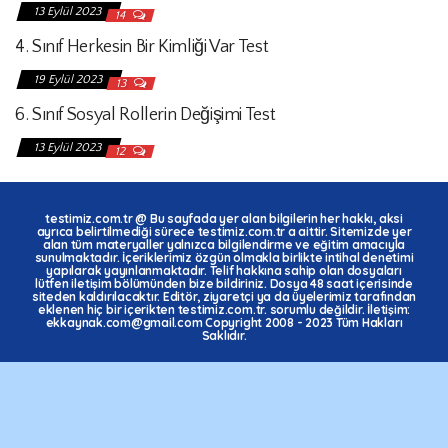
13 Eylül 2023
14
4. Sınıf Herkesin Bir Kimliği Var Test
19 Eylül 2023
13
6. Sınıf Sosyal Rollerin Değişimi Test
13 Eylül 2023
12
testimiz.com.tr
@ Bu sayfada yer alan bilgilerin her hakkı, aksi
ayrıca belirtilmediği sürece
testimiz.com.tr
a aittir. Sitemizde yer
alan tüm materyaller yalnızca bilgilendirme ve eğitim amacıyla
sunulmaktadır. İçeriklerimiz özgün olmakla birlikte intihal denetimi
yapılarak yayınlanmaktadır. Telif hakkına sahip olan dosyaları
lütfen iletişim bölümünden bize bildiriniz. Dosya 48 saat içerisinde
siteden kaldırılacaktır. Editör, ziyaretçi ya da üyelerimiz tarafından
eklenen hiç bir içerikten testimiz.com.tr. sorumlu değildir. İletişim:
ekkaynak.com@gmail.com Copyright 2008 - 2023 Tüm Hakları
Saklıdır.