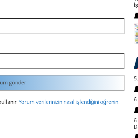
İ
5
6
ullanır.
Yorum verilerinizin nasıl işlendiğini öğrenin.
6
D