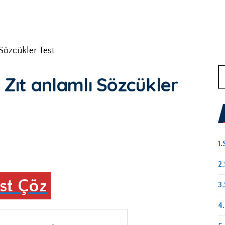
ı Sözcükler Test
A
i Zıt anlamlı Sözcükler
1.
2.
st Çöz
3.
4.