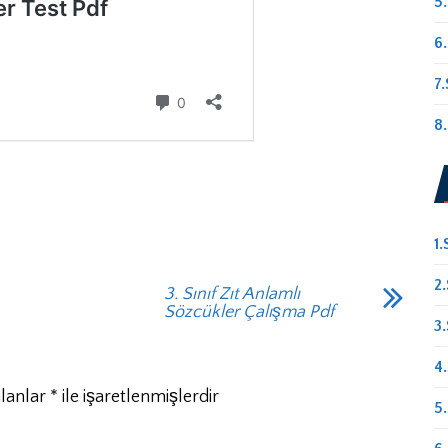
5.
6.
7.
8.
1.
2.
3. Sınıf Zıt Anlamlı
Sözcükler Çalışma Pdf
3.
4.
alanlar
*
ile işaretlenmişlerdir
5.