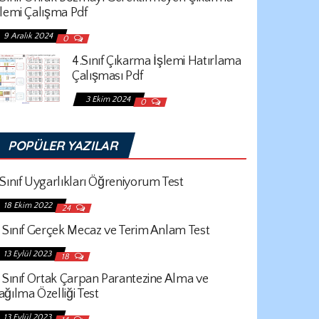
şlemi Çalışma Pdf
9 Aralık 2024
0
4.Sınıf Çıkarma İşlemi Hatırlama
Çalışması Pdf
3 Ekim 2024
0
POPÜLER YAZILAR
.Sınıf Uygarlıkları Öğreniyorum Test
18 Ekim 2022
24
. Sınıf Gerçek Mecaz ve Terim Anlam Test
13 Eylül 2023
18
. Sınıf Ortak Çarpan Parantezine Alma ve
ağılma Özelliği Test
13 Eylül 2023