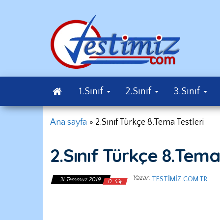
İçeriğe
atla
Konu
Ekkayna
Testleri
1.Sınıf
2.Sınıf
3.Sınıf
Ana sayfa
»
2.Sınıf Türkçe 8.Tema Testleri
2.Sınıf Türkçe 8.Tema
Yazar:
TESTIMIZ.COM.TR
31 Temmuz 2019
0