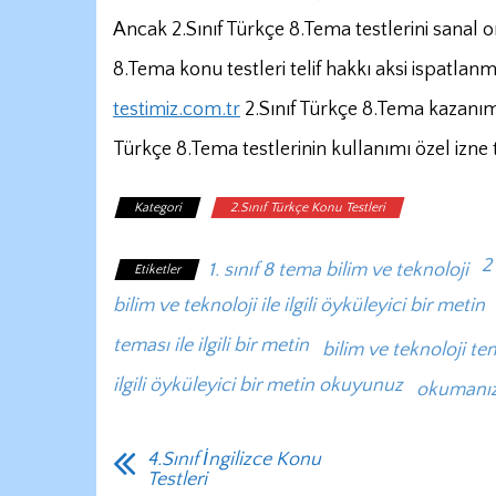
Ancak 2.Sınıf Türkçe 8.Tema testlerini sanal or
8.Tema konu testleri telif hakkı aksi ispatla
testimiz.com.tr
2.Sınıf Türkçe 8.Tema kazanım t
Türkçe 8.Tema testlerinin kullanımı özel izne t
Kategori
2.Sınıf Türkçe Konu Testleri
2
1. sınıf 8 tema bilim ve teknoloji
Etiketler
bilim ve teknoloji ile ilgili öyküleyici bir metin
teması ile ilgili bir metin
bilim ve teknoloji t
ilgili öyküleyici bir metin okuyunuz
okumanızd
4.Sınıf İngilizce Konu
Testleri