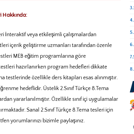
3.
 Hakkında:
4.
5.
i İnteraktif veya etkileşimli çalışmalardan
6.
leri içerik geliştirme uzmanları tarafından özenle
testleri MEB eğitim programlarına göre
7.
estleri hazırlanırken program hedefleri dikkate
8.
a testlerinde özellikle ders kitapları esas alınmıştır.
öğrenme hedeflidir. Üstelik 2.Sınıf Türkçe 8.Tema
ardan yararlanılmıştır. Özellikle sınıf içi uygulamalar
tırmaktadır. Sanal 2.Sınıf Türkçe 8.Tema tesleri için
fen yorumlarınızı bizimle paylaşınız.