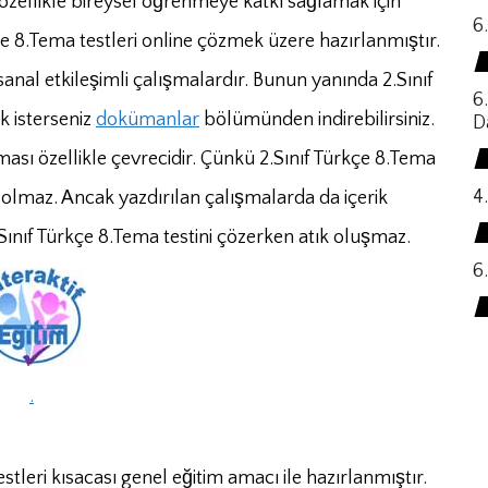
zellikle bireysel öğrenmeye katkı sağlamak için
6
rkçe 8.Tema testleri online çözmek üzere hazırlanmıştır.
anal etkileşimli çalışmalardır. Bunun yanında 2.Sınıf
6
k isterseniz
dokümanlar
bölümünden indirebilirsiniz.
D
şması özellikle çevrecidir. Çünkü 2.Sınıf Türkçe 8.Tema
4.
ı olmaz. Ancak yazdırılan çalışmalarda da içerik
 2.Sınıf Türkçe 8.Tema testini çözerken atık oluşmaz.
6.
.
tleri kısacası genel eğitim amacı ile hazırlanmıştır.