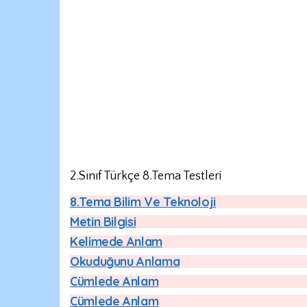
2.Sınıf Türkçe 8.Tema Testleri
8.Tema Bilim Ve Teknoloji
Metin Bilgisi
Kelimede Anlam
Okuduğunu Anlama
Cümlede Anlam
Cümlede Anlam