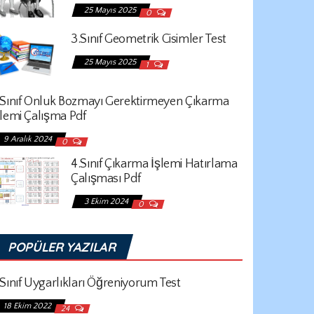
25 Mayıs 2025
0
3.Sınıf Geometrik Cisimler Test
25 Mayıs 2025
1
.Sınıf Onluk Bozmayı Gerektirmeyen Çıkarma
şlemi Çalışma Pdf
9 Aralık 2024
0
4.Sınıf Çıkarma İşlemi Hatırlama
Çalışması Pdf
3 Ekim 2024
0
POPÜLER YAZILAR
.Sınıf Uygarlıkları Öğreniyorum Test
18 Ekim 2022
24